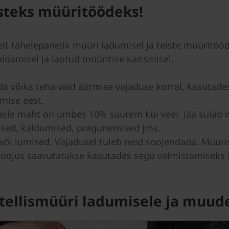
steks müüritöödeks!
iselt tähelepanelik müüri ladumisel ja teiste müüritöö
raldamisel ja laotud müüritise kaitsmisel.
eda võiks teha vaid äärmise vajaduse korral, kasutade
mumise eest.
selle maht on umbes 10% suurem kui veel. Jää sulab m
ised, kaldumised, pragunemised jms.
d või lumised. Vajadusel tuleb neid soojendada. Müüri
ojus saavutatakse kasutades segu valmistamiseks soo
tellismüüri ladumisele ja muud