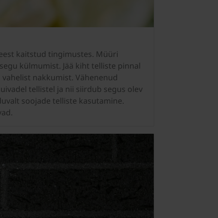
 eest kaitstud tingimustes. Müüri
segu külmumist. Jää kiht telliste pinnal
u vahelist nakkumist. Vähenenud
del tellistel ja nii siirdub segus olev
uvalt soojade telliste kasutamine.
vad.