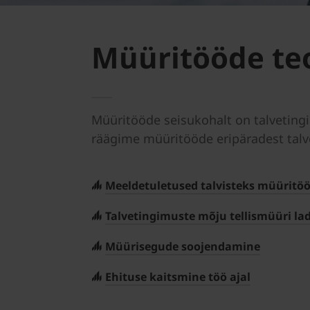
Müüritööde teo
Müüritööde seisukohalt on talvetingi
räägime müüritööde eripäradest talv
Meeldetuletused talvisteks müüritö
Talvetingimuste mõju tellismüüri la
Müürisegude soojendamine
Ehituse kaitsmine töö ajal