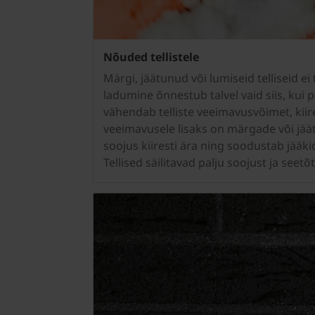
Nõuded tellistele
Märgi, jäätunud või lumiseid telliseid e
ladumine õnnestub talvel vaid siis, kui 
vähendab telliste veeimavusvõimet, kii
veeimavusele lisaks on märgade või jäät
soojus kiiresti ära ning soodustab jääk
Tellised säilitavad palju soojust ja see