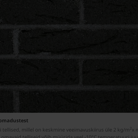
 omadustest
2
tellised, millel on keskmine veeimavuskiirus üle 2 kg/m
x 
id omavaid telliseid võib müürida veel -10°C temperatuuri 