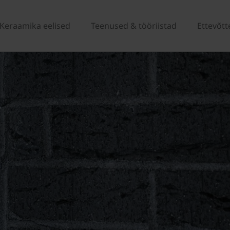
Keraamika eelised
Teenused & tööriistad
Ettevõtt