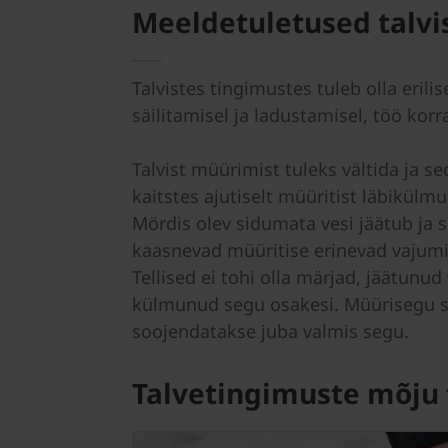
Meeldetuletused talvi
Talvistes tingimustes tuleb olla eril
säilitamisel ja ladustamisel, töö kor
Talvist müürimist tuleks vältida ja s
kaitstes ajutiselt müüritist läbikül
Mördis olev sidumata vesi jäätub ja 
kaasnevad müüritise erinevad vajum
Tellised ei tohi olla märjad, jäätunu
külmunud segu osakesi. Müürisegu so
soojendatakse juba valmis segu.
Talvetingimuste mõju 