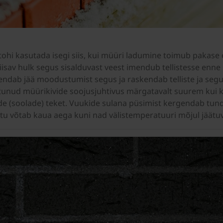
i tohi kasutada isegi siis, kui müüri ladumine toimub pakase
piisav hulk segus sisalduvast veest imendub tellistesse enne 
rendab jää moodustumist segus ja raskendab telliste ja seg
unud müürikivide soojusjuhtivus märgatavalt suurem kui kuiva
ide (soolade) teket. Vuukide sulana püsimist kergendab tund
tõttu võtab kaua aega kuni nad välistemperatuuri mõjul jäätu