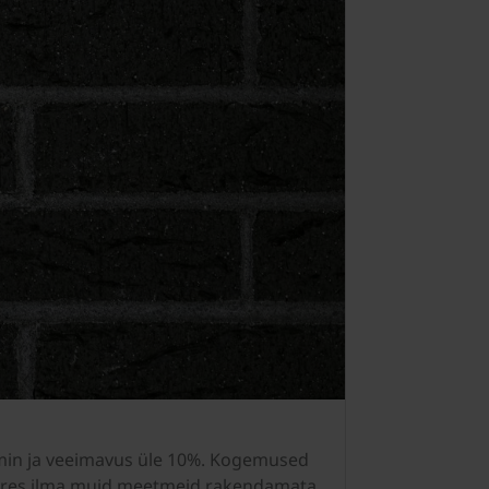
min ja veeimavus üle 10%. Kogemused
juures ilma muid meetmeid rakendamata,