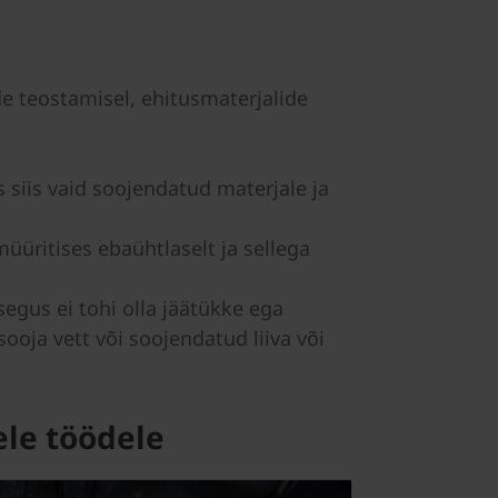
de teostamisel, ehitusmaterjalide
s siis vaid soojendatud materjale ja
üüritises ebaühtlaselt ja sellega
segus ei tohi olla jäätükke ega
ja vett või soojendatud liiva või
ele töödele