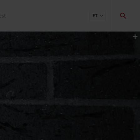
est
ET