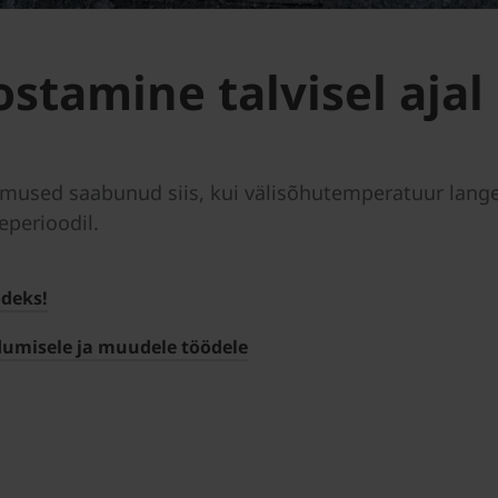
stamine talvisel ajal
mused saabunud siis, kui välisõhutemperatuur langeb a
eperioodil.
ödeks!
dumisele ja muudele töödele