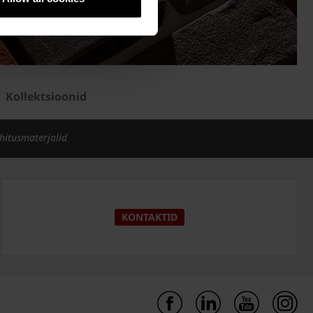
Kollektsioonid
ehitusmaterjalid
KONTAKTID