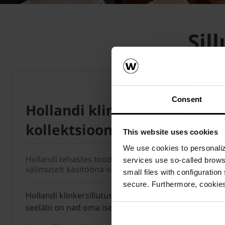
Sil
Consent
Hollandi klinkersillutuskivi
kollektsioon
This website uses cookies
We use cookies to personalize
Hollandi tehastes toodetud Penter klinkersillutust
services use so-called brow
välimuselt käsitööna valminud sillutuskive.
small files with configuration
secure. Furthermore, cookies
Hollandi klinkersillutuskivide kuju, vorm ja pinnav
seeläbi on nad oma iseloomult soojemad.