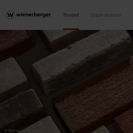
Tooted
Inspiratsioon
© Wienerberger nv/sa