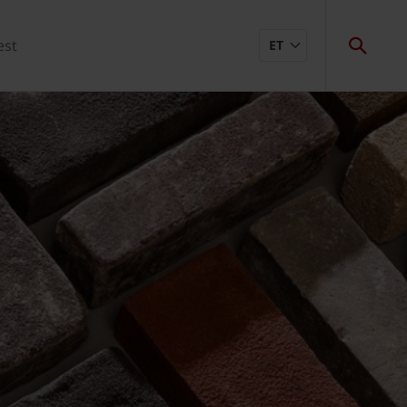
est
ET