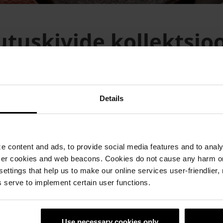
lutuskivide kollektsio
Details
de
 content and ads, to provide social media features and to analyz
ellised meenutavad oma
ser cookies and web beacons. Cookies do not cause any harm o
 settings that help us to make our online services user-friendlier
 serve to implement certain user functions.
iimistlus on pehmemad ning
Use necessary cookies only