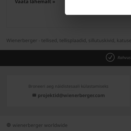
Vaata lähemalt »
Wienerberger - tellised, tellisplaadid, sillutuskivid, katus
Rahvus
Broneeri aeg näidistesaali külastamiseks
projektid@wienerberger.com
wienerberger worldwide