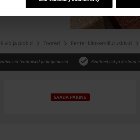
ekivid ja plokid
Tooted
Penter klinkersillutuskivid
vahelised teadmised ja kogemused
Kvaliteetsed ja kestvad 
SAADA PÄRING