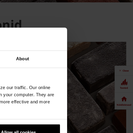
onid
About
Close
e our traffic. Our online
Tooted
n your computer. They are
, more effective and more
Näidistesaal
Allow all cookies