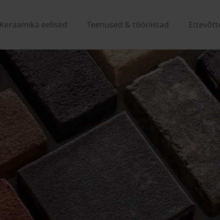
Keraamika eelised
Teenused & tööriistad
Ettevõtt