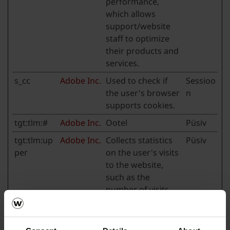
performance,
which allows
support/website
staff to optimize
their products and
services.
s_cc
Adobe Inc.
Used to check if
Sessioo
the user's browser
n
supports cookies.
tgt:tlm:#
Adobe Inc.
Ootel
Püsiv
tgt:tlm:up
Adobe Inc.
Collects statistics
Püsiv
per
on the user's visits
to the website,
such as the
number of visits,
average time spent
on the website and
what pages have