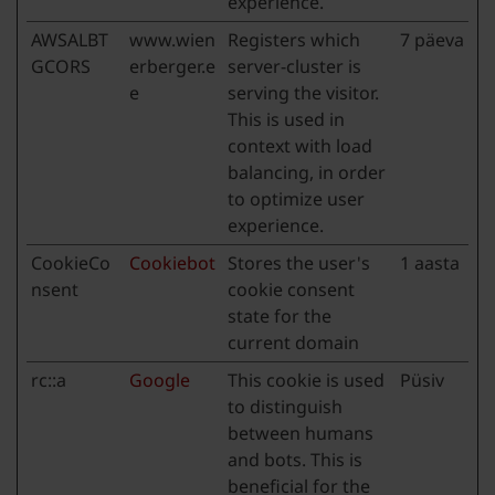
experience.
AWSALBT
www.wien
Registers which
7 päeva
GCORS
erberger.e
server-cluster is
e
serving the visitor.
This is used in
context with load
balancing, in order
to optimize user
experience.
CookieCo
Cookiebot
Stores the user's
1 aasta
nsent
cookie consent
state for the
current domain
rc::a
Google
This cookie is used
Püsiv
to distinguish
between humans
and bots. This is
beneficial for the