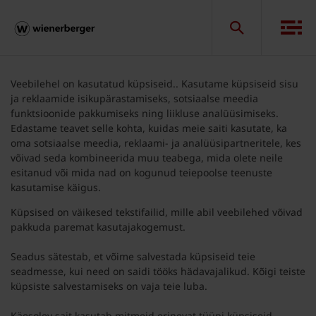
Veebilehel on kasutatud küpsiseid.. Kasutame küpsiseid sisu
ja reklaamide isikupärastamiseks, sotsiaalse meedia
funktsioonide pakkumiseks ning liikluse analüüsimiseks.
Edastame teavet selle kohta, kuidas meie saiti kasutate, ka
oma sotsiaalse meedia, reklaami- ja analüüsipartneritele, kes
võivad seda kombineerida muu teabega, mida olete neile
esitanud või mida nad on kogunud teiepoolse teenuste
kasutamise käigus.
Küpsised on väikesed tekstifailid, mille abil veebilehed võivad
pakkuda paremat kasutajakogemust.
Seadus sätestab, et võime salvestada küpsiseid teie
seadmesse, kui need on saidi tööks hädavajalikud. Kõigi teiste
küpsiste salvestamiseks on vaja teie luba.
Käesolev sait kasutab mitmeid erinevat tüüpi küpsiseid.