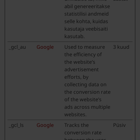
abil genereeritakse
statistilisi andmeid
selle kohta, kuidas
kasutaja veebisaiti
kasutab.
_gcl_au
Google
Used to measure
3 kuud
the efficiency of
the website’s
advertisement
efforts, by
collecting data on
the conversion rate
of the website’s
ads across multiple
websites.
_gcl_ls
Google
Tracks the
Püsiv
conversion rate