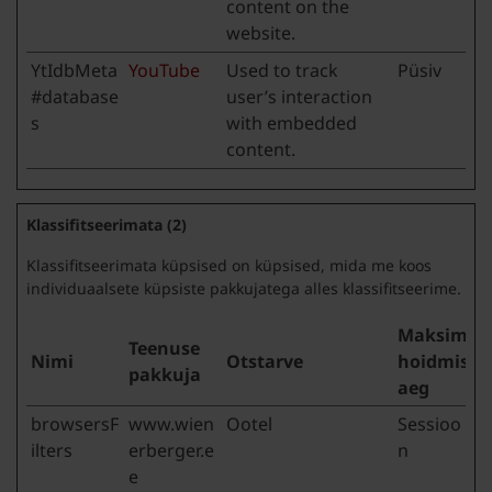
content on the
website.
YtIdbMeta
YouTube
Used to track
Püsiv
#database
user’s interaction
s
with embedded
content.
Klassifitseerimata (2)
Klassifitseerimata küpsised on küpsised, mida me koos
individuaalsete küpsiste pakkujatega alles klassifitseerime.
Maksimaa
Teenuse
Nimi
Otstarve
hoidmise
pakkuja
aeg
browsersF
www.wien
Ootel
Sessioo
ilters
erberger.e
n
e