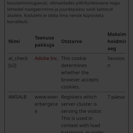
kasutamismugavust, võimaldades põhifunktsioone nagu
lehtedel navigeerimine ja juurdepääsu saidi kaitstud
aladele. Koduleht ei tööta ilma nende küpsisteta
korralikult.
Maksimaa
Teenuse
Nimi
Otstarve
hoidmise
pakkuja
aeg
at_check
Adobe Inc.
This cookie
Sessioo
[x2]
determines
n
whether the
browser accepts
cookies.
AWSALB
www.wien
Registers which
7 päeva
erberger.e
server-cluster is
e
serving the visitor.
This is used in
context with load
balancing, in order