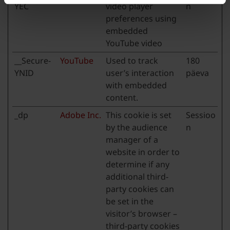
YEC
video player
n
preferences using
embedded
YouTube video
__Secure-
YouTube
Used to track
180
YNID
user’s interaction
päeva
with embedded
content.
_dp
Adobe Inc.
This cookie is set
Sessioo
by the audience
n
manager of a
website in order to
determine if any
additional third-
party cookies can
be set in the
visitor’s browser –
third-party cookies