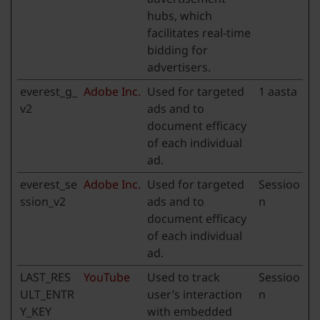
hubs, which
facilitates real-time
bidding for
advertisers.
everest_g_
Adobe Inc.
Used for targeted
1 aasta
v2
ads and to
document efficacy
of each individual
ad.
everest_se
Adobe Inc.
Used for targeted
Sessioo
ssion_v2
ads and to
n
document efficacy
of each individual
ad.
LAST_RES
YouTube
Used to track
Sessioo
ULT_ENTR
user’s interaction
n
Y_KEY
with embedded