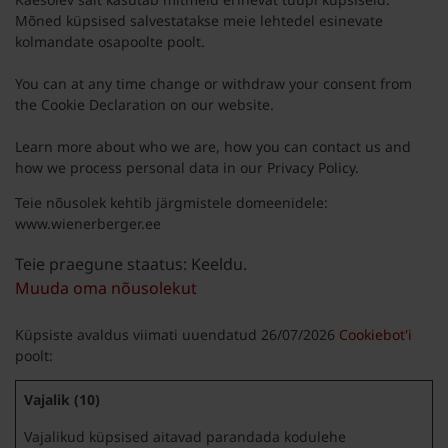
Mõned küpsised salvestatakse meie lehtedel esinevate
kolmandate osapoolte poolt.
You can at any time change or withdraw your consent from
the Cookie Declaration on our website.
Learn more about who we are, how you can contact us and
how we process personal data in our Privacy Policy.
Teie nõusolek kehtib järgmistele domeenidele:
www.wienerberger.ee
Teie praegune staatus: Keeldu.
Muuda oma nõusolekut
Küpsiste avaldus viimati uuendatud 26/07/2026
Cookiebot'i
poolt:
Vajalik (10)
Vajalikud küpsised aitavad parandada kodulehe