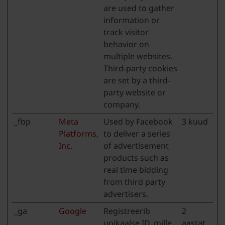
are used to gather
information or
track visitor
behavior on
multiple websites.
Third-party cookies
are set by a third-
party website or
company.
_fbp
Meta
Used by Facebook
3 kuud
Platforms,
to deliver a series
Inc.
of advertisement
products such as
real time bidding
from third party
advertisers.
_ga
Google
Registreerib
2
unikaalse ID, mille
aastat