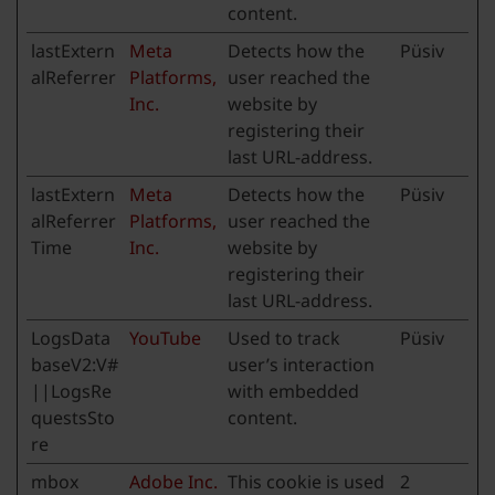
content.
lastExtern
Meta
Detects how the
Püsiv
alReferrer
Platforms,
user reached the
Inc.
website by
registering their
last URL-address.
lastExtern
Meta
Detects how the
Püsiv
alReferrer
Platforms,
user reached the
Time
Inc.
website by
registering their
last URL-address.
LogsData
YouTube
Used to track
Püsiv
baseV2:V#
user’s interaction
||LogsRe
with embedded
questsSto
content.
re
mbox
Adobe Inc.
This cookie is used
2