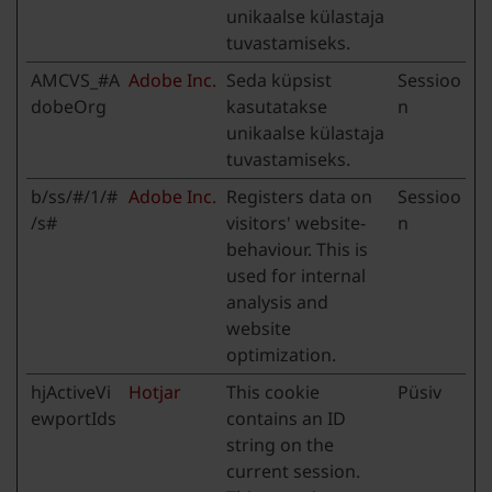
unikaalse külastaja
tuvastamiseks.
AMCVS_#A
Adobe Inc.
Seda küpsist
Sessioo
dobeOrg
kasutatakse
n
unikaalse külastaja
tuvastamiseks.
b/ss/#/1/#
Adobe Inc.
Registers data on
Sessioo
/s#
visitors' website-
n
behaviour. This is
used for internal
analysis and
website
optimization.
hjActiveVi
Hotjar
This cookie
Püsiv
ewportIds
contains an ID
string on the
current session.