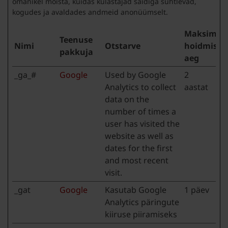
omanikel mõista, kuidas külastajad saidiga suhtlevad,
kogudes ja avaldades andmeid anonüümselt.
Maksimaa
Teenuse
Nimi
Otstarve
hoidmise
pakkuja
aeg
_ga_#
Google
Used by Google
2
Analytics to collect
aastat
data on the
number of times a
user has visited the
website as well as
dates for the first
and most recent
visit.
_gat
Google
Kasutab Google
1 päev
Analytics päringute
kiiruse piiramiseks