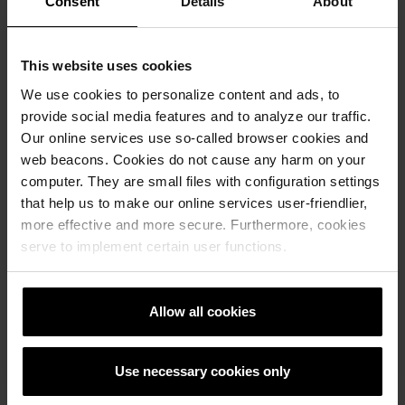
Consent
Details
About
been read.
This website uses cookies
Turundus (24)
We use cookies to personalize content and ads, to
Turundusega seotud küpsiseid kasutatakse külastajate
provide social media features and to analyze our traffic.
jälgimiseks eri veebilehtedel. Selle eesmärk on näidata
Our online services use so-called browser cookies and
kliendile reklaame, mis on kasutajale asjakohased ja
web beacons. Cookies do not cause any harm on your
huvitavad ning seega avaldajatele ja kolmanda osapoole
computer. They are small files with configuration settings
reklaamijatele väärtuslikumad.
that help us to make our online services user-friendlier,
Maksimaa
more effective and more secure. Furthermore, cookies
Teenuse
Nimi
Otstarve
hoidmise
serve to implement certain user functions.
pakkuja
aeg
__Secure-
YouTube
Used to track
180
Allow all cookies
ROLLOUT_
user’s interaction
päeva
TOKEN
with embedded
content.
Use necessary cookies only
__Secure-
YouTube
Stores the user's
Sessioo