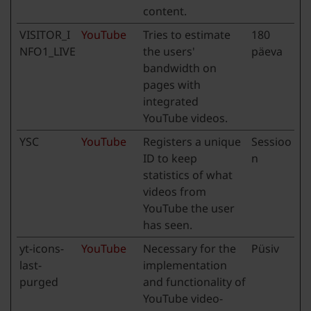
content.
VISITOR_I
YouTube
Tries to estimate
180
NFO1_LIVE
the users'
päeva
bandwidth on
pages with
integrated
YouTube videos.
YSC
YouTube
Registers a unique
Sessioo
ID to keep
n
statistics of what
videos from
YouTube the user
has seen.
yt-icons-
YouTube
Necessary for the
Püsiv
last-
implementation
purged
and functionality of
YouTube video-