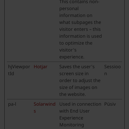
This contains non-
personal
information on
what subpages the
visitor enters – this
information is used
to optimize the
visitor's
experience.
hjViewpor
Hotjar
Saves the user's
Sessioo
tId
screen size in
n
order to adjust the
size of images on
the website.
pa-l
Solarwind
Used in connection
Püsiv
s
with End User
Experience
Monitoring