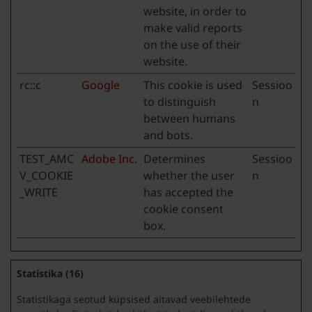
website, in order to
make valid reports
on the use of their
website.
rc::c
Google
This cookie is used
Sessioo
to distinguish
n
between humans
and bots.
TEST_AMC
Adobe Inc.
Determines
Sessioo
V_COOKIE
whether the user
n
_WRITE
has accepted the
cookie consent
box.
Statistika (16)
Statistikaga seotud küpsised aitavad veebilehtede