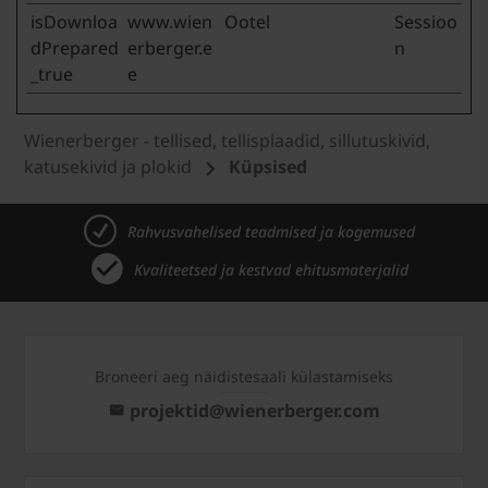
isDownloa
www.wien
Ootel
Sessioo
dPrepared
erberger.e
n
_true
e
Wienerberger - tellised, tellisplaadid, sillutuskivid,
katusekivid ja plokid
Küpsised
Rahvusvahelised teadmised ja kogemused
Kvaliteetsed ja kestvad ehitusmaterjalid
Broneeri aeg näidistesaali külastamiseks
projektid@wienerberger.com