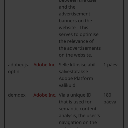
between the user
and the
advertisement
banners on the
website - This
serves to optimise
the relevance of
the advertisements
on the website.
adobeujs-
Adobe Inc.
Selle küpsise abil
1 päev
optin
salvestatakse
Adobe Platform
valikuid.
demdex
Adobe Inc.
Via a unique ID
180
that is used for
päeva
semantic content
analysis, the user's
navigation on the