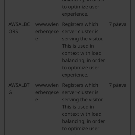
to optimize user
experience.
AWSALBC
www.wien
Registers which
7 päeva
ORS
erberger.e
server-cluster is
e
serving the visitor.
This is used in
context with load
balancing, in order
to optimize user
experience.
AWSALBT
www.wien
Registers which
7 päeva
G
erberger.e
server-cluster is
e
serving the visitor.
This is used in
context with load
balancing, in order
to optimize user