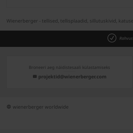
Wienerberger - tellised, tellisplaadid, sillutuskivid, katus
Rahvus
Broneeri aeg näidistesaali külastamiseks
projektid@wienerberger.com
wienerberger worldwide