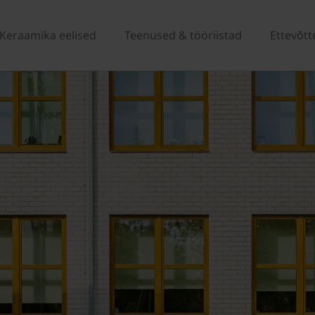
Keraamika eelised
Teenused & tööriistad
Ettevõtt