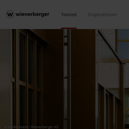
Tooted
Inspiratsioon
© Heikki Avent / Wienerberger AS