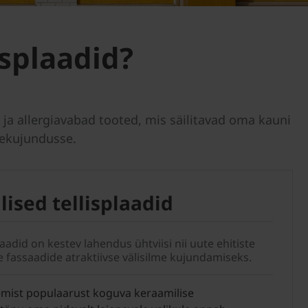
isplaadid?
d ja allergiavabad tooted, mis säilitavad oma kauni
sekujundusse.
ised tellisplaadid
laadid on kestev lahendus ühtviisi nii uute ehitiste
e fassaadide atraktiivse välisilme kujundamiseks.
gemist populaarust koguva keraamilise