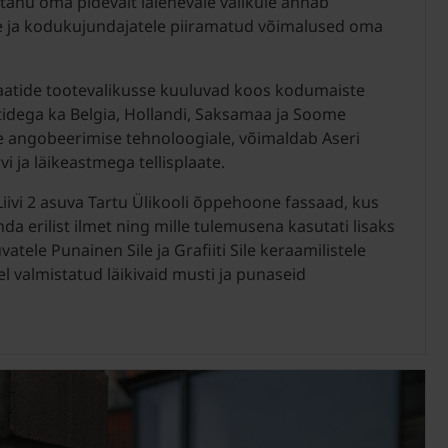
 tänu oma pidevalt laienevale valikule annab
le ja kodukujundajatele piiramatud võimalused oma
plaatide tootevalikusse kuuluvad koos kodumaiste
atidega ka Belgia, Hollandi, Saksamaa ja Soome
le angobeerimise tehnoloogiale, võimaldab Aseri
vi ja läikeastmega tellisplaate.
 Liivi 2 asuva Tartu Ülikooli õppehoone fassaad, kus
da erilist ilmet ning mille tulemusena kasutati lisaks
atele Punainen Sile ja Grafiiti Sile keraamilistele
sel valmistatud läikivaid musti ja punaseid