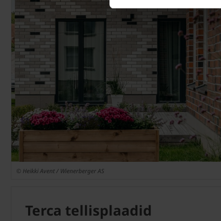
© Heikki Avent / Wienerberger AS
Terca tellisplaadid