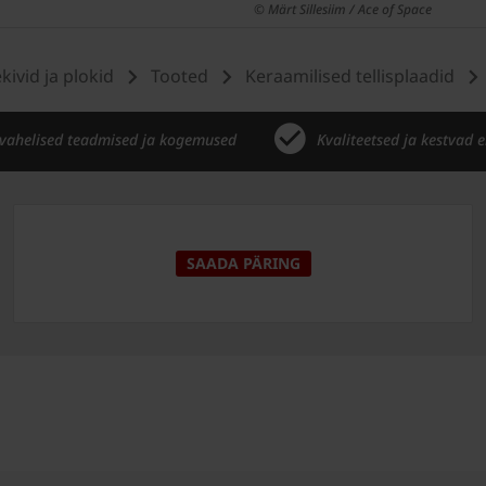
© Märt Sillesiim / Ace of Space
ekivid ja plokid
Tooted
Keraamilised tellisplaadid
vahelised teadmised ja kogemused
Kvaliteetsed ja kestvad 
SAADA PÄRING