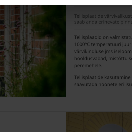
Tellisplaatide värvivalikus
saab anda erinevate pinna
Tellisplaadid on valmista
1000°C temperatuuri juur
värvikindluse jms iseloom
hooldusvabad, mistõttu s
peremehele.
Tellisplaatide kasutamine
saavutada hoonete erilisu