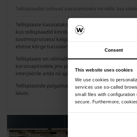
Tellisplaadid sobivad kasutamiseks nii välis- kui sise
Tellisplaate kasutatakse laialdaselt ka raudbetoone
kus tellisplaadid kinnitatakse raudbetoonpaneelide 
tootmisprotsessi käigus. See tagab kestva ja esteeti
ehitise kõrge turuväärtuse inimpõlvedeks.
Consent
Tellisplaate on võimalik kleepida nii fassaadidele kui 
korstnapitsidele jms pindadele. Tellisplaate kasuta
This website uses cookies
interjöörile anda nii ajatu, retro kui ka modernne ilm
We use cookies to personalize
Tellisplaatide paigaldamisel on soovitatav kasutad
services use so-called brow
laiust.
small files with configuration
secure. Furthermore, cookies