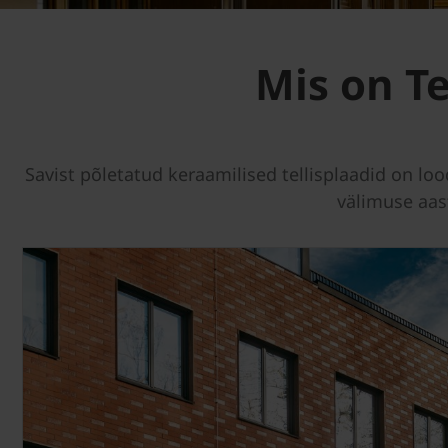
Mis on Te
Savist põletatud keraamilised tellisplaadid on loo
välimuse aas