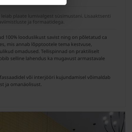
t leiab plaate lumivalgest süsimustani. Lisaaktsenti
viimistluste ja formaatidega.
tud 100% looduslikust savist ning on põletatud ca
es, mis annab lõpptootele tema kestvuse,
ulikud omadused. Tellispinnad on praktiliselt
obib selline lahendus ka mugavust armastavale
 fassaadidel või interjööri kujundamisel võimaldab
st ja omanäolisust.