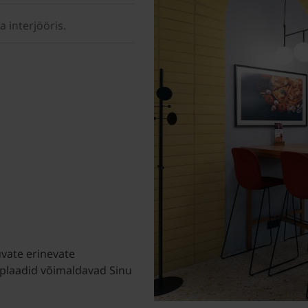
a interjööris.
uvate erinevate
isplaadid võimaldavad Sinu