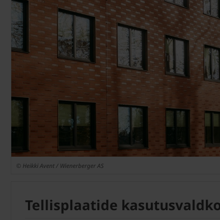
© Heikki Avent / Wienerberger AS
Tellisplaatide kasutusvald