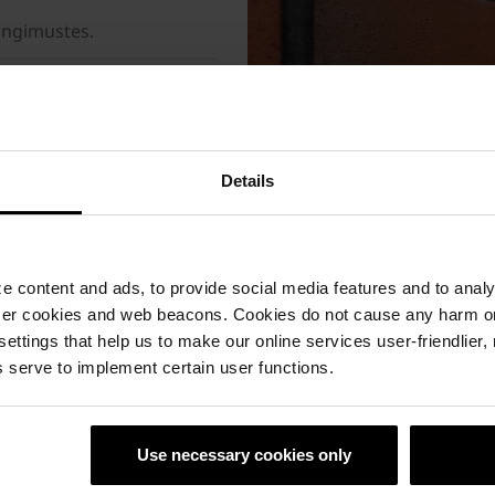
tingimustes.
lementide valmistamisel,
välispinnale
lise lõpptulemuse ning
Details
siseseintele,
des on võimalik oma
e.
 content and ads, to provide social media features and to analyz
a vähemalt 10 mm vuugi
ser cookies and web beacons. Cookies do not cause any harm o
 settings that help us to make our online services user-friendlier
 serve to implement certain user functions.
© Heikki Avent / Wienerberger AS
Use necessary cookies only
Tellisplaatid