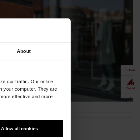
About
Close
e our traffic. Our online
n your computer. They are
Tooted
, more effective and more
Näidistesaal
Allow all cookies
e omadused