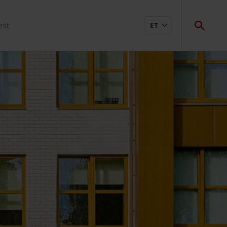
est
ET