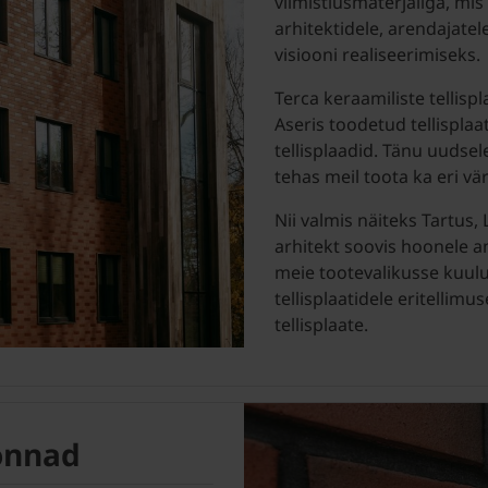
viimistlusmaterjaliga, mis
arhitektidele, arendajate
visiooni realiseerimiseks.
Terca keraamiliste tellis
Aseris toodetud tellispla
tellisplaadid. Tänu uudse
tehas meil toota ka eri vär
Nii valmis näiteks Tartus,
arhitekt soovis hoonele an
meie tootevalikusse kuuluv
tellisplaatidele eritellimu
tellisplaate.
konnad