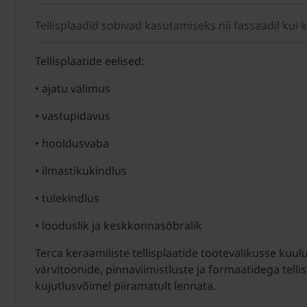
Tellisplaadid sobivad kasutamiseks nii fassaadil kui k
Tellisplaatide eelised:
• ajatu välimus
• vastupidavus
• hooldusvaba
• ilmastikukindlus
• tulekindlus
• looduslik ja keskkonnasõbralik
Terca keraamiliste tellisplaatide tootevalikusse kuul
värvitoonide, pinnaviimistluste ja formaatidega tell
kujutlusvõimel piiramatult lennata.