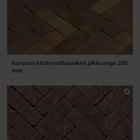
Auraton klinkersillutuskivi pikkusega 200
mm