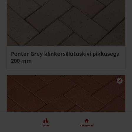
Penter Grey klinkersillutuskivi pikkusega
200 mm
Tooted
Näidistesaal