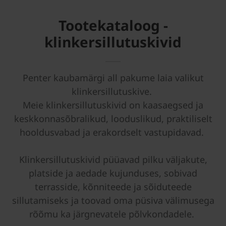
Tootekataloog -
klinkersillutuskivid
Penter kaubamärgi all pakume laia valikut
klinkersillutuskive.
Meie klinkersillutuskivid on kaasaegsed ja
keskkonnasõbralikud, looduslikud, praktiliselt
hooldusvabad ja erakordselt vastupidavad.
Klinkersillutuskivid püüavad pilku väljakute,
platside ja aedade
kujunduses, sobivad
terrasside, kõnniteede ja sõiduteede
sillutamiseks ja toovad oma püsiva välimusega
rõõmu ka järgnevatele põlvkondadele.