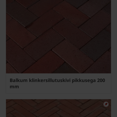
Balkum klinkersillutuskivi pikkusega 200
mm