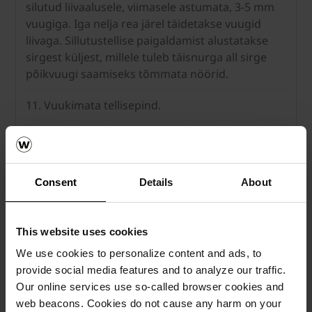
silutud liivaalusele, viimasele astumata, 3-5 mm
vuugiga. Iga nelja rea järel täidetakse vuugid
liivaga. Sillutustellise paigaldamist alustatakse
sirgest küljest, millele tuleb täisnurga all sirge
põikvuugi saamiseks tõmmata nöörid.
11. Vuukimata tellisepind.
12. Sobituskivide lõikamiseks kasutatakse
vesijahutusega kivisaagi või nurklihvijat.
Consent
Details
About
This website uses cookies
We use cookies to personalize content and ads, to
provide social media features and to analyze our traffic.
Our online services use so-called browser cookies and
web beacons. Cookies do not cause any harm on your