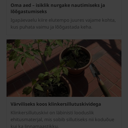
Oma aed – isiklik nurgake nautimiseks ja
lõõgastumiseks
Igapäevaelu kiire elutempo juures vajame kohta,
kus puhata vaimu ja lõõgastada keha.
Värviliseks koos klinkersillutuskividega
Klinkersillutuskivi on läbinisti looduslik
ehitusmaterjal, mis sobib sillutiseks nii koduõue
kui ka linnamaastikku.