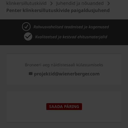
klinkersillutuskivid
Juhendid ja nõuanded
Penter klinkersillutuskivide paigaldusjuhend
Rahvusvahelised teadmised ja kogemused
Kvaliteetsed ja kestvad ehitusmaterjalid
Broneeri aeg näidistesaali külastamiseks
projektid@wienerberger.com
SAADA PÄRING