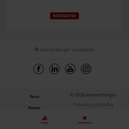
KONTAKTID
wienerberger worldwide
© 2026 wienerberger
Privaatsuspoliitika
Küpsised
Tooted
Näidistesaal