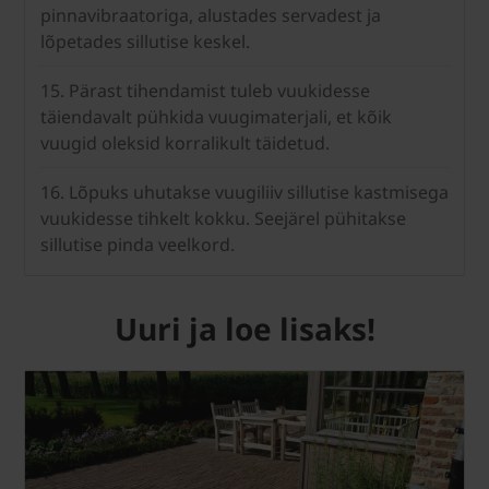
pinnavibraatoriga, alustades servadest ja
lõpetades sillutise keskel.
15. Pärast tihendamist tuleb vuukidesse
täiendavalt pühkida vuugimaterjali, et kõik
vuugid oleksid korralikult täidetud.
16. Lõpuks uhutakse vuugiliiv sillutise kastmisega
vuukidesse tihkelt kokku. Seejärel pühitakse
sillutise pinda veelkord.
Uuri ja loe lisaks!