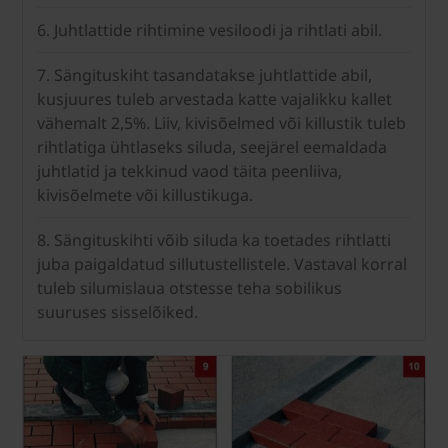
6. Juhtlattide rihtimine vesiloodi ja rihtlati abil.
7. Sängituskiht tasandatakse juhtlattide abil,
kusjuures tuleb arvestada katte vajalikku kallet
vähemalt 2,5%. Liiv, kivisõelmed või killustik tuleb
rihtlatiga ühtlaseks siluda, seejärel eemaldada
juhtlatid ja tekkinud vaod täita peenliiva,
kivisõelmete või killustikuga.
8. Sängituskihti võib siluda ka toetades rihtlatti
juba paigaldatud sillutustellistele. Vastaval korral
tuleb silumislaua otstesse teha sobilikus
suuruses sisselõiked.