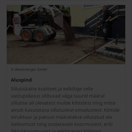
© Wienerberger GmbH
Aluspind
Sillutiskatte kvaliteet ja eelkõige selle
vastupidavus sõltuvad väga suurel määral
sillutise all olevatest mulde kihtidest ning mitte
ainult kasutatava sillutuskivi omadustest. Kihtide
struktuur ja paksus määratakse sillutatud ala
iseloomust ning oodatavast koormusest, eriti
liikluskoormusest ja eeldatavast kliimast