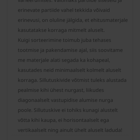
varieerumises. Vältimaks partiide siseseid ja
erinevate partiide vahel tekkida võivaid
erinevusi, on oluline jälgida, et ehitusmaterjale
kasutatakse korraga mitmelt aluselt.
Kuigi sorteerimine toimub juba tehases
tootmise ja pakendamise ajal, siis soovitame
me materjale alati segada ka kohapeal,
kasutades neid minimaalselt kolmelt aluselt
korraga. Sillutuskivide võtmist tuleks alustada
pealmise kihi ühest nurgast, liikudes
diagonaalselt vastupidise alumise nurga
poole. Sillutuskive ei tohiks kunagi alustelt
võtta kihi kaupa, ei horisontaalselt ega
vertikaalselt ning ainult ühelt aluselt laduda!