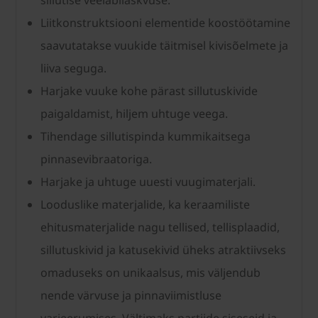
sillutise veeläbilaskvuse.
Liitkonstruktsiooni elementide koostöötamine
saavutatakse vuukide täitmisel kivisõelmete ja
liiva seguga.
Harjake vuuke kohe pärast sillutuskivide
paigaldamist, hiljem uhtuge veega.
Tihendage sillutispinda kummikaitsega
pinnasevibraatoriga.
Harjake ja uhtuge uuesti vuugimaterjali.
Looduslike materjalide, ka keraamiliste
ehitusmaterjalide nagu tellised, tellisplaadid,
sillutuskivid ja katusekivid üheks atraktiivseks
omaduseks on unikaalsus, mis väljendub
nende värvuse ja pinnaviimistluse