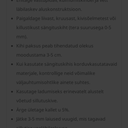
Ehitage vastupidav, külmumiskindel ja vett
läbilaskev aluskonstruktsioon.
Paigaldage liivast, kruusast, kivisõelmetest või
killustikust sängituskiht (tera suurusega 0-5
mm).
Kihi paksus peab tihendatud olekus
moodustama 3-5 cm.
Kui kasutate sängituskihis korduvkasutatavaid
materjale, kontrollige neid võimalike
väljauhtumisohtlike ainete suhtes.
Kasutage ladumiseks erinevatelt alustelt
võetud sillutuskive.
Ärge ületage kallet u 5%.
Jätke 3-5 mm laiused vuugid, mis tagavad