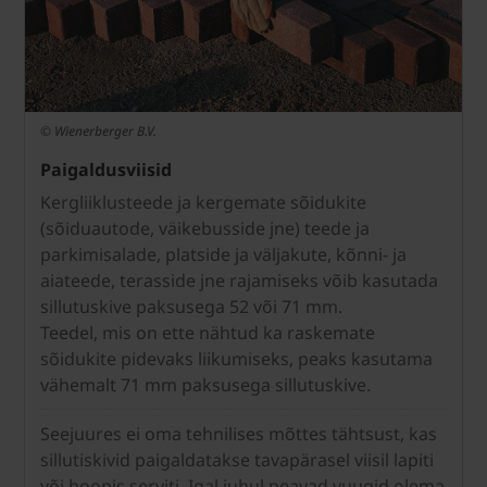
© Wienerberger B.V.
Paigaldusviisid
Kergliiklusteede ja kergemate sõidukite
(sõiduautode, väikebusside jne) teede ja
parkimisalade, platside ja väljakute, kõnni- ja
aiateede, terasside jne rajamiseks võib kasutada
sillutuskive paksusega 52 või 71 mm.
Teedel, mis on ette nähtud ka raskemate
sõidukite pidevaks liikumiseks, peaks kasutama
vähemalt 71 mm paksusega sillutuskive.
Seejuures ei oma tehnilises mõttes tähtsust, kas
sillutiskivid paigaldatakse tavapärasel viisil lapiti
või hoopis serviti. Igal juhul peavad vuugid olema