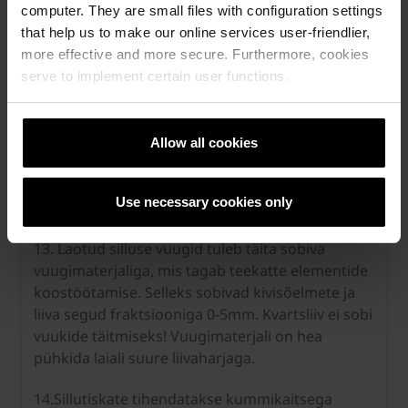
computer. They are small files with configuration settings
that help us to make our online services user-friendlier,
more effective and more secure. Furthermore, cookies
serve to implement certain user functions.
Allow all cookies
Use necessary cookies only
Etapid 13-16
13. Laotud silluse vuugid tuleb täita sobiva
vuugimaterjaliga, mis tagab teekatte elementide
koostöötamise. Selleks sobivad kivisõelmete ja
liiva segud fraktsiooniga 0-5mm. Kvartsliiv ei sobi
vuukide täitmiseks! Vuugimaterjali on hea
pühkida laiali suure liivaharjaga.
14.Sillutiskate tihendatakse kummikaitsega