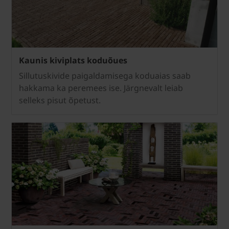
Kaunis kiviplats koduõues
Sillutuskivide paigaldamisega koduaias saab
hakkama ka peremees ise. Järgnevalt leiab
selleks pisut õpetust.