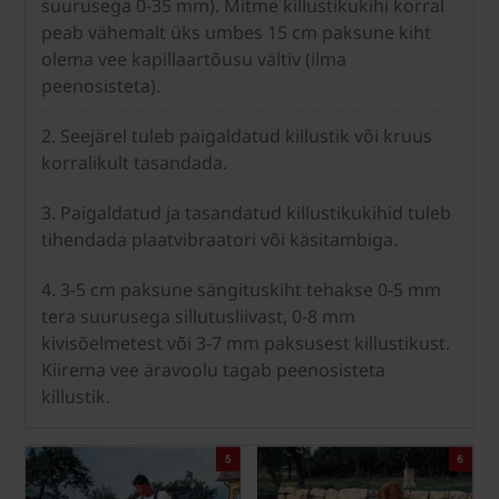
suurusega 0-35 mm). Mitme killustikukihi korral
peab vähemalt üks umbes 15 cm paksune kiht
olema vee kapillaartõusu vältiv (ilma
peenosisteta).
2. Seejärel tuleb paigaldatud killustik või kruus
korralikult tasandada.
3. Paigaldatud ja tasandatud killustikukihid tuleb
tihendada plaatvibraatori või käsitambiga.
4. 3-5 cm paksune sängituskiht tehakse 0-5 mm
tera suurusega sillutusliivast, 0-8 mm
kivisõelmetest või 3-7 mm paksusest killustikust.
Kiirema vee äravoolu tagab peenosisteta
killustik.