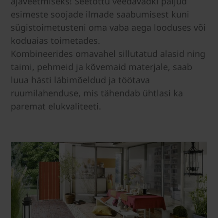
ajaveetmiseks! Seetõttu veedavadki paljud
esimeste soojade ilmade saabumisest kuni
sügistoimetusteni oma vaba aega looduses või
koduaias toimetades.
Kombineerides omavahel sillutatud alasid ning
taimi, pehmeid ja kõvemaid materjale, saab
luua hästi läbimõeldud ja töötava
ruumilahenduse, mis tähendab ühtlasi ka
paremat elukvaliteeti.