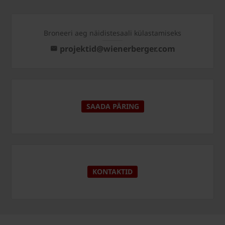
Broneeri aeg näidistesaali külastamiseks
projektid@wienerberger.com
SAADA PÄRING
KONTAKTID