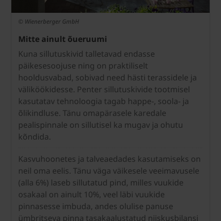
© Wienerberger GmbH
Mitte ainult õueruumi
Kuna sillutuskivid talletavad endasse
päikesesoojuse ning on praktiliselt
hooldusvabad, sobivad need hästi terassidele ja
väliköökidesse. Penter sillutuskivide tootmisel
kasutatav tehnoloogia tagab happe-, soola- ja
õlikindluse. Tänu omapärasele karedale
pealispinnale on sillutisel ka mugav ja ohutu
kõndida.
Kasvuhoonetes ja talveaedades kasutamiseks on
neil oma eelis. Tänu väga väikesele veeimavusele
(alla 6%) laseb sillutatud pind, milles vuukide
osakaal on ainult 10%, veel läbi vuukide
pinnasesse imbuda, andes olulise panuse
ümbritseva pinna tasakaalustatud niiskusbilansi