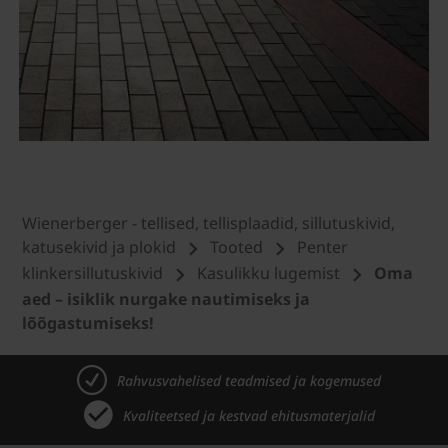
Wienerberger - tellised, tellisplaadid, sillutuskivid,
katusekivid ja plokid
Tooted
Penter
klinkersillutuskivid
Kasulikku lugemist
Oma
aed – isiklik nurgake nautimiseks ja
lõõgastumiseks!
Rahvusvahelised teadmised ja kogemused
Kvaliteetsed ja kestvad ehitusmaterjalid