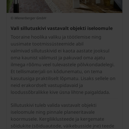
© Wienerberger GmbH
Vali sillutuskivi vastavalt objekti iseloomule
Tooraine hoolika valiku ja töötlemise ning
uusimate tootmissüsteemide abil
valmivad sillutuskivid ei kaota aastate jooksul
oma kaunist välimust ja pakuvad oma ajatu
ilmega rõõmu veel tulevastele põlvkondadelegi.
Et tellismaterjali on kõdunematu, on tema
kasutusiga praktiliselt lõpmatu. Lisaks sellele on
neid erakordselt vastupidavaid ja
loodussõbralikke kive üsna lihtne paigaldada.
Sillutuskivi tuleb valida vastavalt objekti
iseloomule ning pinnale planeeritavale
koormusele. Kergliiklusteede ja kergemate
sõidukite (sõiduautode, väikebusside jne) teede