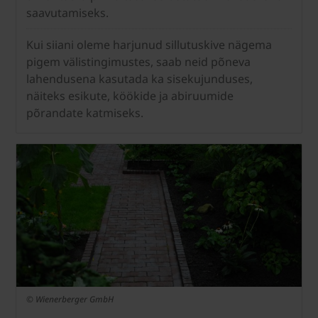
saavutamiseks.
Kui siiani oleme harjunud sillutuskive nägema
pigem välistingimustes, saab neid põneva
lahendusena kasutada ka sisekujunduses,
näiteks esikute, köökide ja abiruumide
põrandate katmiseks.
© Wienerberger GmbH