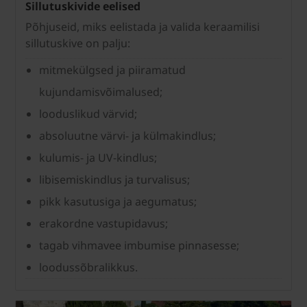
Sillutuskivide eelised
Põhjuseid, miks eelistada ja valida keraamilisi
sillutuskive on palju:
mitmekülgsed ja piiramatud
kujundamisvõimalused;
looduslikud värvid;
absoluutne värvi- ja külmakindlus;
kulumis- ja UV-kindlus;
libisemiskindlus ja turvalisus;
pikk kasutusiga ja aegumatus;
erakordne vastupidavus;
tagab vihmavee imbumise pinnasesse;
loodussõbralikkus.