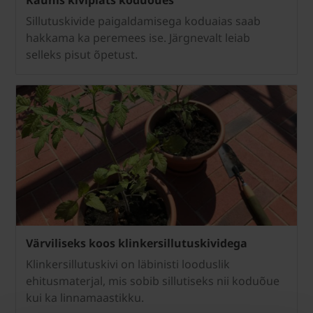
Kaunis kiviplats koduõues
Sillutuskivide paigaldamisega koduaias saab
hakkama ka peremees ise. Järgnevalt leiab
selleks pisut õpetust.
Värviliseks koos klinkersillutuskividega
Klinkersillutuskivi on läbinisti looduslik
ehitusmaterjal, mis sobib sillutiseks nii koduõue
kui ka linnamaastikku.