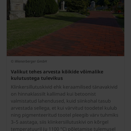
© Wienerberger GmbH
Valikut tehes arvesta kõikide võimalike
kulutustega tulevikus
Klinkersillutuskivid ehk keraamilised tänavakivid
on hinnaklassilt kallimad kui betoonist
valmistatud lahendused, kuid siinkohal tasub
arvestada sellega, et kui värvitud toodetel kulub
ning pigmenteeritud tootel pleegib värv tuhmiks
3–5 aastaga, siis klinkersillutuskivi on kõrgel
temperatuuril (u 1100 °C) põletamise tulemusel