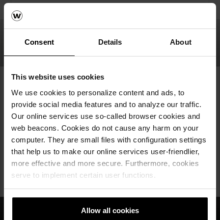
Consent
Details
About
This website uses cookies
Uuri lisaks!
We use cookies to personalize content and ads, to
provide social media features and to analyze our traffic.
Our online services use so-called browser cookies and
Kontaktid
web beacons. Cookies do not cause any harm on your
computer. They are small files with configuration settings
Tootekataloog
that help us to make our online services user-friendlier,
more effective and more secure. Furthermore, cookies
Külasta meie näidistesaali
serve to implement certain user functions.
Allow all cookies