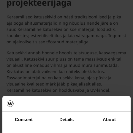
projekteerijaga
Keraamilised katusekivid on hästi traditsioonilised ja pika
ajalooga ehitusmaterjalid ning nõudlus nende järele on
suur. Keraamiline katusekivi on soe materjal, looduslik,
kauakestev, esteetiliselt ilus ja laia värvigammaga. Tegemist
on ajalooliselt sisse töötanud materjaliga.
Katusekivi annab hoonele hoopis teistsuguse, kaasaegsema
visuaali. Katusekivi suur pluss on tema massiivsus ehk tal
on akustiline omadus vihma ja muud müra summutada.
Kivikatus on alati vaiksem kui näiteks plekk-katus.
Fassaadimaterjalina on katusekivi kena, ajas püsiv ja
visuaalne kvaliteedimärk jääb pikaajaliselt alles.
Keraamiline katusekivi on hooldusvaba ja UV-kindel.
"Enne katusekivide ostmist on hea suhelda maja
projekteerinud arhitektidega ja küsida töö jooniseid, mille
järgi saavad katuseehitajad ka keerulisema lahenduse
Consent
Details
About
kavliteetselt teostada", räägib Wienerberger katusekivide
paigaldamisest arhitekt Johann Aksel Tarbe.