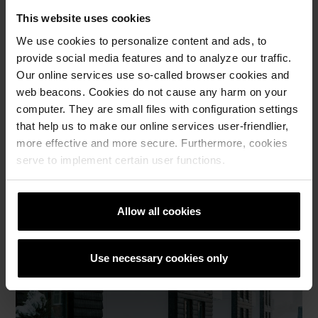
Heaks näiteks katusekivide kasutamisest
This website uses cookies
fassaadikattematerjalina on näiteks mõned Uus-Veerenni
elamukvartalis asuvad kortermajad, Keilas asuv laseaed
We use cookies to personalize content and ads, to
Miki, Harjumaal Jüris põneva ilme saanud Jüri tervisekeskus
provide social media features and to analyze our traffic.
ja Tallinnas Poordi 1 asuv elu- ja ärihoone.
Our online services use so-called browser cookies and
web beacons. Cookies do not cause any harm on your
Millest siis ikkagi katusekivide valikul lähtuda, saad teada,
computer. They are small files with configuration settings
kui kuulad meie järjekordset podcasti. Head kuulamist!
that help us to make our online services user-friendlier,
more effective and more secure. Furthermore, cookies
KUULA PODCASTI
serve to implement certain user functions.
Allow all cookies
Use necessary cookies only