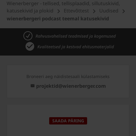
Wienerberger - tellised, tellisplaadid, sillutuskivid,
katusekivid ja plokid
Ettevõttest
Uudised
wienerbergeri podcast teemal katusekivid
Rahvusvahelised teadmised ja kogemused
Kvaliteetsed ja kestvad ehitusmaterjalid
Broneeri aeg näidistesaali külastamiseks
projektid@wienerberger.com
SAADA PÄRING