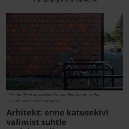
Tulp. Saadet juhib Juuli Nemvalts!
Keraamilised katusekivid fassaadikattematerjalina
© Heikki Avent / Wienerberger AS
Arhitekt: enne katusekivi
valimist suhtle