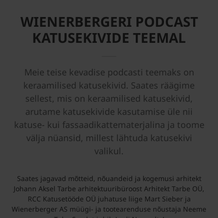
WIENERBERGERI PODCAST
KATUSEKIVIDE TEEMAL
Meie teise kevadise podcasti teemaks on
keraamilised katusekivid. Saates räägime
sellest, mis on keraamilised katusekivid,
arutame katusekivide kasutamise üle nii
katuse- kui fassaadikattematerjalina ja toome
välja nüansid, millest lähtuda katusekivi
valikul.
Saates jagavad mõtteid, nõuandeid ja kogemusi arhitekt
Johann Aksel Tarbe arhitektuuribüroost Arhitekt Tarbe OÜ,
RCC Katusetööde OÜ juhatuse liige Mart Sieber ja
Wienerberger AS müügi- ja tootearenduse nõustaja Neeme