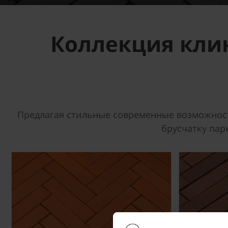
Коллекция клин
Предлагая стильные современные возможност
брусчатку пар