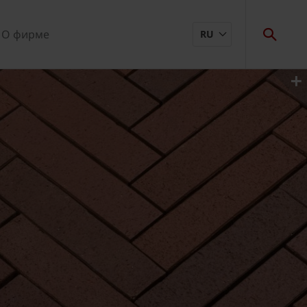
О фирме
RU