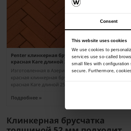
Consent
This website uses cookies
We use cookies to personalize
Penter клинкерная брусчатка
Penter к
services use so-called brow
красная Kare длиной 250 мм
Terrakota
small files with configuration
Изготовленная в Азери тёмно-
Изготовле
secure. Furthermore, cookies
красная клинкерная брусчатка
пёстрая к
красная Kare длиной 250 мм.
Terrakota 
Подробнее »
Подробне
Клинкерная брусчатка
толщиной 52 мм подходит