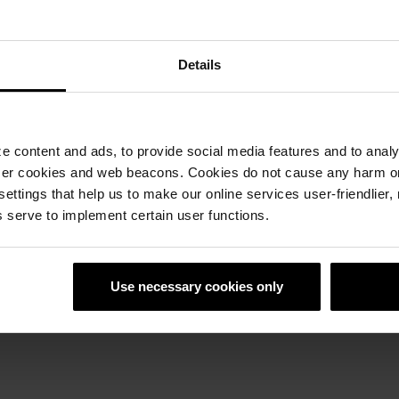
Details
 content and ads, to provide social media features and to analyz
линкерная брусчатка
Penter клинкерная бру
ser cookies and web beacons. Cookies do not cause any harm o
 Kare длиной 250 мм
Terra Kare длиной 250 
 settings that help us to make our online services user-friendlier
нная в Азери коричневая
Изготовленная в Азери 
 serve to implement certain user functions.
линкерная брусчатка
клинкерная брусчатка Ter
Kare.
Подробнее »
Use necessary cookies only
е »