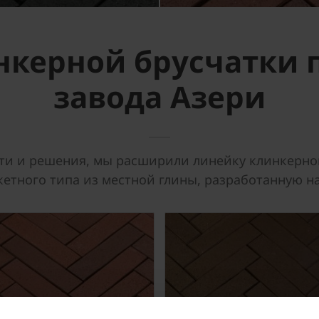
керной брусчатки 
завода Азери
и и решения, мы расширили линейку клинкерной 
кетного типа из местной глины, разработанную на