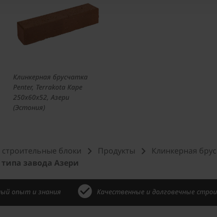
Клинкерная брусчатка
Penter, Terrakota Каре
250x60x52, Азери
(Эстония)
 и строительные блоки
Продукты
Клинкерная брус
 типа завода Азери
ый опыт и знания
Качественные и долговечные стро