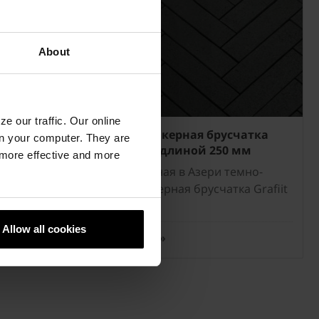
About
e our traffic. Our online
счатка
Penter клинкерная брусчатка
n your computer. They are
мм
Grafiit Kare длиной 250 мм
, more effective and more
коричневая
Изготовленная в Азери темно-
ra Kare.
серая клинкерная брусчатка Grafiit
Kare.
Allow all cookies
Подробнее »