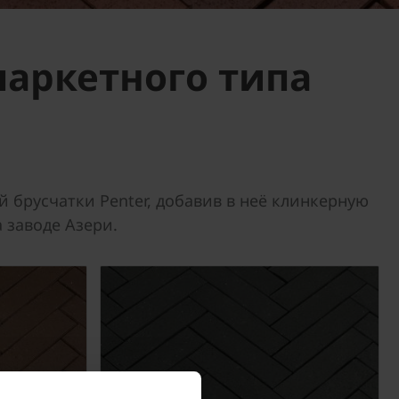
паркетного типа
брусчатки Penter, добавив в неё клинкерную
 заводе Азери.