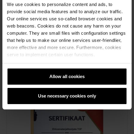
We use cookies to personalize content and ads, to
provide social media features and to analyze our traffic.
Our online services use so-called browser cookies and
web beacons. Cookies do not cause any harm on your
computer. They are small files with configuration settings
that help us to make our online services user-friendlier,
more effective and more secure. Furthermore, cookies
serve to implement certain user functions.
Sertificate - Äripäeva TOP ettevõte
2022
pdf, 628 KB
Allow all cookies
Use necessary cookies only