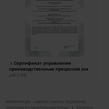
Сертификат управления
производственным процессом (на
эстонском языке)
pdf, 2 MB
Wienerberger - кирпич, плитка, брусчатка,
черепица и строительные блоки
Услуги и