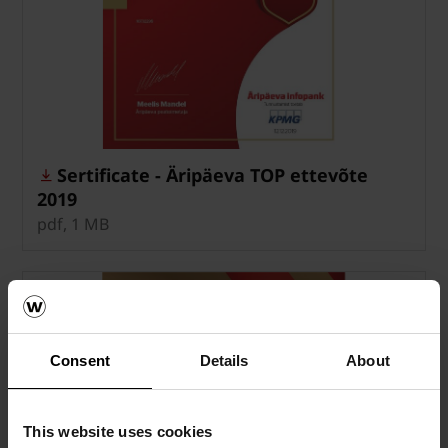
Sertificate - Äripäeva TOP ettevõte
2019
pdf, 1 MB
Consent
Details
About
This website uses cookies