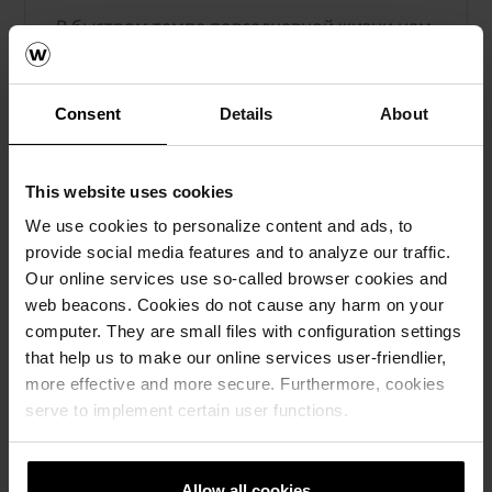
В быстром темпе повседневной жизни нам
нужно место, чтобы отдохнуть и
расслабиться.
Consent
Details
About
Основные темы:
Весна – это всегда время перемен и
This website uses cookies
реорганизации
Выбор правильного строительного
We use cookies to personalize content and ads, to
материала влияет на результат в
provide social media features and to analyze our traffic.
течение долгого времени
Our online services use so-called browser cookies and
Новые отечественные продукты в
web beacons. Cookies do not cause any harm on your
ассортименте клинкерной брусчатки
computer. They are small files with configuration settings
Penter
that help us to make our online services user-friendlier,
Со двора в дом
more effective and more secure. Furthermore, cookies
Преимущества брусчатки
serve to implement certain user functions.
Делая свой выбор, учтите все
возможные будущие расходы
Allow all cookies