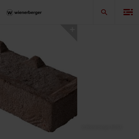
© Wienerberger NV/SA