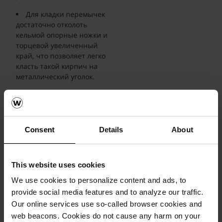
Для кладки перемычек
достаточно отколоть
кельмой опорные ножки и
торцевой увеличенный
край, что позволяет легко
класть такой кирпич на
металлический уголок.
Кирпичи Iluzo
позволяют создать фасад
с тонкими швами, вынося
на первый план
Consent
Details
About
фасадный кирпич.
This website uses cookies
We use cookies to personalize content and ads, to
provide social media features and to analyze our traffic.
Our online services use so-called browser cookies and
web beacons. Cookies do not cause any harm on your