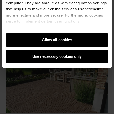
Blīvēšana jāuzsāk no malām un jābeidz centrā.
computer. They are small files with configuration settings
that help us to make our online services user-friendlier,
15. Pēc blīvēšanas šuvēs papildus jāiepilda šuvju
more effective and more secure. Furthermore, cookies
materiāls.
serve to implement certain user functions.
16. Nobeigumā šuvju smiltis vēlreiz saslapina,
pēc tam bruģa virsmu vēlreiz notīra.
Allow all cookies
Lasīt vēl!
Use necessary cookies only