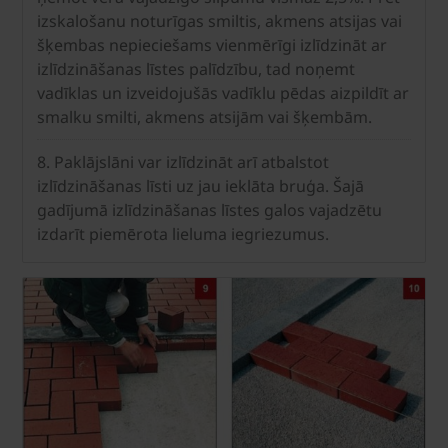
izskalošanu noturīgas smiltis, akmens atsijas vai
šķembas nepieciešams vienmērīgi izlīdzināt ar
izlīdzināšanas līstes palīdzību, tad noņemt
vadīklas un izveidojušās vadīklu pēdas aizpildīt ar
smalku smilti, akmens atsijām vai šķembām.
8. Paklājslāni var izlīdzināt arī atbalstot
izlīdzināšanas līsti uz jau ieklāta bruģa. Šajā
gadījumā izlīdzināšanas līstes galos vajadzētu
izdarīt piemērota lieluma iegriezumus.