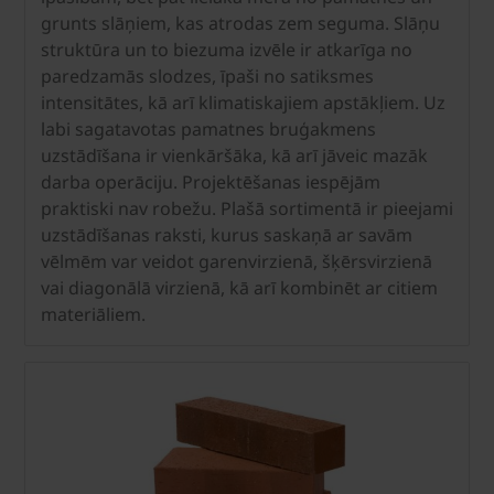
grunts slāņiem, kas atrodas zem seguma. Slāņu
struktūra un to biezuma izvēle ir atkarīga no
paredzamās slodzes, īpaši no satiksmes
intensitātes, kā arī klimatiskajiem apstākļiem. Uz
labi sagatavotas pamatnes bruģakmens
uzstādīšana ir vienkāršāka, kā arī jāveic mazāk
darba operāciju. Projektēšanas iespējām
praktiski nav robežu. Plašā sortimentā ir pieejami
uzstādīšanas raksti, kurus saskaņā ar savām
vēlmēm var veidot garenvirzienā, šķērsvirzienā
vai diagonālā virzienā, kā arī kombinēt ar citiem
materiāliem.