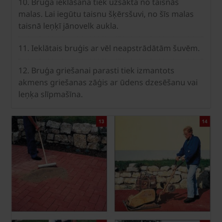
10. Bruģa ieklāšana tiek uzsākta no taisnās
malas. Lai iegūtu taisnu šķērsšuvi, no šīs malas
taisnā leņķī jānovelk aukla.
11. Ieklātais bruģis ar vēl neapstrādātām šuvēm.
12. Bruģa griešanai parasti tiek izmantots
akmens griešanas zāģis ar ūdens dzesēšanu vai
leņķa slīpmašīna.