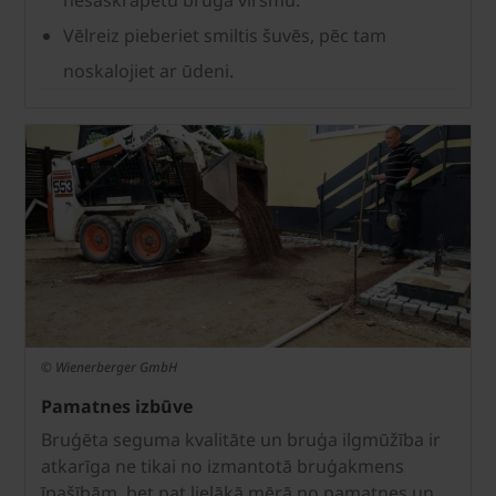
nesaskrāpētu bruģa virsmu.
Vēlreiz pieberiet smiltis šuvēs, pēc tam
noskalojiet ar ūdeni.
© Wienerberger GmbH
Pamatnes izbūve
Bruģēta seguma kvalitāte un bruģa ilgmūžība ir
atkarīga ne tikai no izmantotā bruģakmens
īpašībām, bet pat lielākā mērā no pamatnes un