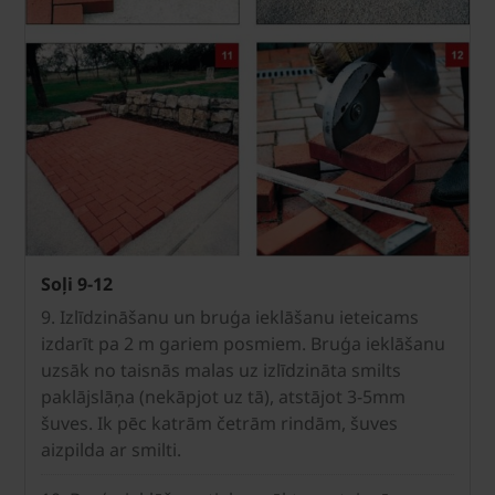
Soļi 9-12
9. Izlīdzināšanu un bruģa ieklāšanu ieteicams
izdarīt pa 2 m gariem posmiem. Bruģa ieklāšanu
uzsāk no taisnās malas uz izlīdzināta smilts
paklājslāņa (nekāpjot uz tā), atstājot 3-5mm
šuves. Ik pēc katrām četrām rindām, šuves
aizpilda ar smilti.