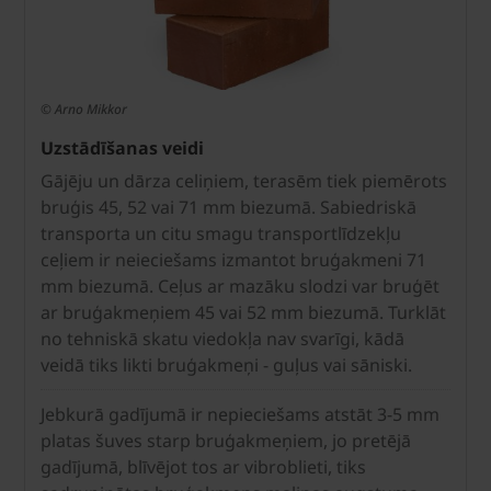
© Arno Mikkor
Uzstādīšanas veidi
Gājēju un dārza celiņiem, terasēm tiek piemērots
bruģis 45, 52 vai 71 mm biezumā. Sabiedriskā
transporta un citu smagu transportlīdzekļu
ceļiem ir neieciešams izmantot bruģakmeni 71
mm biezumā. Ceļus ar mazāku slodzi var bruģēt
ar bruģakmeņiem 45 vai 52 mm biezumā. Turklāt
no tehniskā skatu viedokļa nav svarīgi, kādā
veidā tiks likti bruģakmeņi - guļus vai sāniski.
Jebkurā gadījumā ir nepieciešams atstāt 3-5 mm
platas šuves starp bruģakmeņiem, jo pretējā
gadījumā, blīvējot tos ar vibroblieti, tiks