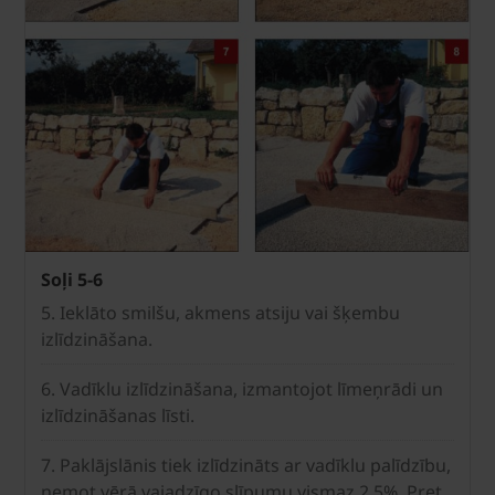
Soļi 5-6
5. Ieklāto smilšu, akmens atsiju vai šķembu
izlīdzināšana.
6. Vadīklu izlīdzināšana, izmantojot līmeņrādi un
izlīdzināšanas līsti.
7. Paklājslānis tiek izlīdzināts ar vadīklu palīdzību,
ņemot vērā vajadzīgo slīpumu vismaz 2,5%. Pret