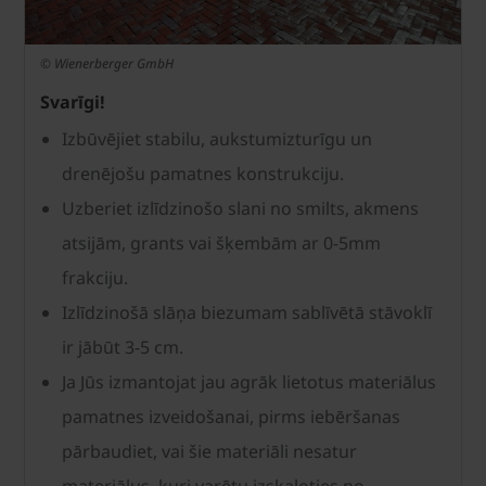
© Wienerberger GmbH
Svarīgi!
Izbūvējiet stabilu, aukstumizturīgu un
drenējošu pamatnes konstrukciju.
Uzberiet izlīdzinošo slani no smilts, akmens
atsijām, grants vai šķembām ar 0-5mm
frakciju.
Izlīdzinošā slāņa biezumam sablīvētā stāvoklī
ir jābūt 3-5 cm.
Ja Jūs izmantojat jau agrāk lietotus materiālus
pamatnes izveidošanai, pirms iebēršanas
pārbaudiet, vai šie materiāli nesatur