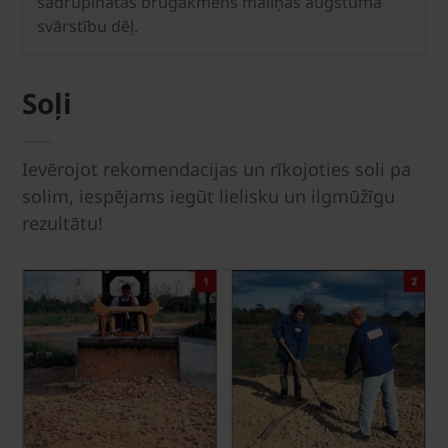
sadrupinātas bruģakmens maliņas augstuma
svārstību dēļ.
Soļi
Ievērojot rekomendacijas un rīkojoties soli pa
solim, iespējams iegūt lielisku un ilgmūžīgu
rezultātu!