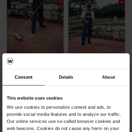
Soļi 13-16
13. Ieklātā bruģa šuvju aizpildīšana ar piemērotu
Consent
Details
About
materiālu nodrošina ceļa seguma konstrukcijas
elementu savstarpēju iedarbību. Šim nolūkam ir
piemēroti akmens atsiju un smilšu maisījumi (0-5
This website uses cookies
mm). Kvarca smiltis nav piemērotas šuvju
aizpildīšanai!
We use cookies to personalize content and ads, to
provide social media features and to analyze our traffic.
14. Bruģa virsmas blīvēšana tiek veikta ar
Our online services use so-called browser cookies and
vibroblieti, kas aprīkota ar gumijas paliktni.
web beacons. Cookies do not cause any harm on your