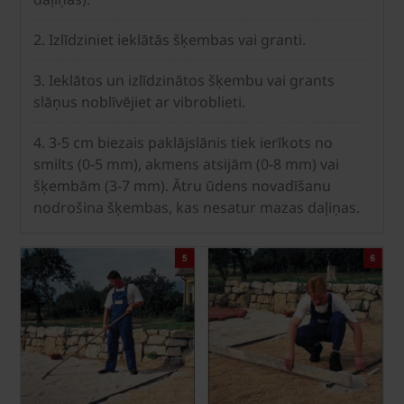
2. Izlīdziniet ieklātās šķembas vai granti.
3. Ieklātos un izlīdzinātos šķembu vai grants
slāņus noblīvējiet ar vibroblieti.
4. 3-5 cm biezais paklājslānis tiek ierīkots no
smilts (0-5 mm), akmens atsijām (0-8 mm) vai
šķembām (3-7 mm). Ātru ūdens novadīšanu
nodrošina šķembas, kas nesatur mazas daļiņas.