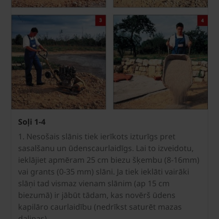
Soļi 1-4
1. Nesošais slānis tiek ierīkots izturīgs pret
sasalšanu un ūdenscaurlaidīgs. Lai to izveidotu,
ieklājiet apmēram 25 cm biezu šķembu (8-16mm)
vai grants (0-35 mm) slāni. Ja tiek ieklāti vairāki
slāņi tad vismaz vienam slānim (ap 15 cm
biezumā) ir jābūt tādam, kas novērš ūdens
kapilāro caurlaidību (nedrīkst saturēt mazas
daļiņas).