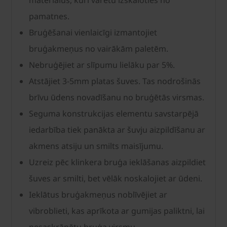
materiālus, kuri varētu izskaloties no
pamatnes.
Bruģēšanai vienlaicīgi izmantojiet
bruģakmeņus no vairākām paletēm.
Nebruģējiet ar slīpumu lielāku par 5%.
Atstājiet 3-5mm platas šuves. Tas nodrošinās
brīvu ūdens novadīšanu no bruģētās virsmas.
Seguma konstrukcijas elementu savstarpējā
iedarbība tiek panākta ar šuvju aizpildīšanu ar
akmens atsiju un smilts maisījumu.
Uzreiz pēc klinkera bruģa ieklāšanas aizpildiet
šuves ar smilti, bet vēlāk noskalojiet ar ūdeni.
Ieklātus bruģakmeņus noblīvējiet ar
vibroblieti, kas aprīkota ar gumijas paliktni, lai