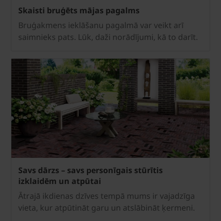
Skaisti bruģēts mājas pagalms
Bruģakmens ieklāšanu pagalmā var veikt arī
saimnieks pats. Lūk, daži norādījumi, kā to darīt.
Savs dārzs – savs personīgais stūrītis
izklaidēm un atpūtai
Ātrajā ikdienas dzīves tempā mums ir vajadzīga
vieta, kur atpūtināt garu un atslābināt ķermeni.