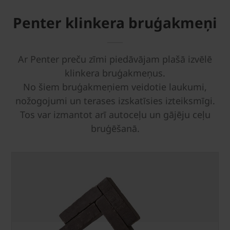
Penter klinkera bruģakmeņi
Ar Penter preču zīmi piedāvājam plašā izvēlē
klinkera bruģakmeņus.
No šiem bruģakmeņiem veidotie laukumi,
nožogojumi un terases izskatīsies izteiksmīgi.
Tos var izmantot arī autoceļu un gājēju ceļu
bruģēšanā.