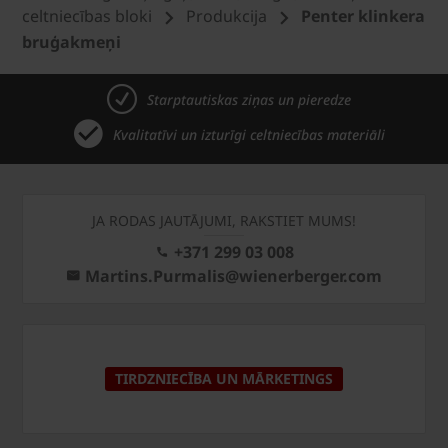
celtniecības bloki
Produkcija
Penter klinkera
bruģakmeņi
Starptautiskas ziņas un pieredze
Kvalitatīvi un izturīgi celtniecības materiāli
JA RODAS JAUTĀJUMI, RAKSTIET MUMS!
+371 299 03 008
Martins.Purmalis@wienerberger.com
TIRDZNIECĪBA UN MĀRKETINGS