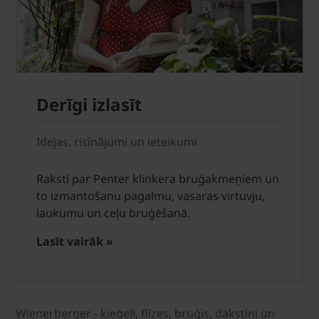
Derīgi izlasīt
Idejas, risinājumi un ieteikumi
Raksti par Penter klinkera bruģakmeņiem un
to izmantošanu pagalmu, vasaras virtuvju,
laukumu un ceļu bruģēšanā.
Lasīt vairāk »
Wienerberger - ķieģeļi, flīzes, bruģis, dakstiņi un