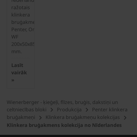
ražotais
klinkera
bruģakmens
Penter, Omber
WF
200x50x85
mm.
Lasīt
vairāk
»
Wienerberger - ķieģeļi, flīzes, bruģis, dakstiņi un
celtniecības bloki
Produkcija
Penter klinkera
bruģakmeņi
Klinkera bruģakmeņu kolekcijas
Klinkera bruģakmens kolekcija no Nīderlandes