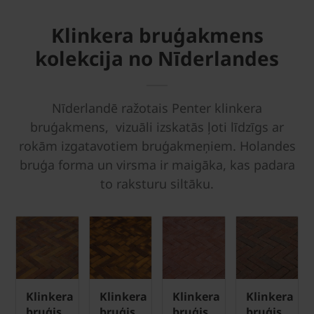
Klinkera bruģakmens
kolekcija no Nīderlandes
Nīderlandē ražotais Penter klinkera
bruģakmens, vizuāli izskatās ļoti līdzīgs ar
rokām izgatavotiem bruģakmeņiem. Holandes
bruģa forma un virsma ir maigāka, kas padara
to raksturu siltāku.
Klinkera
Klinkera
Klinkera
Klinkera
bruģis
bruģis
bruģis
bruģis