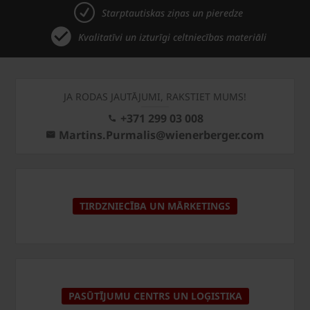
Starptautiskas ziņas un pieredze
Kvalitatīvi un izturīgi celtniecības materiāli
JA RODAS JAUTĀJUMI, RAKSTIET MUMS!
+371 299 03 008
Martins.Purmalis@wienerberger.com
TIRDZNIECĪBA UN MĀRKETINGS
PASŪTĪJUMU CENTRS UN LOĢISTIKA