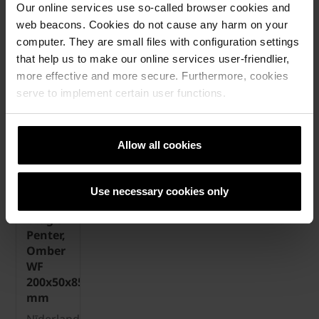
200x65x85
200x50x85
200x50x85
200x50x85
Our online services use so-called browser cookies and
mm.
mm.
mm.
mm.
web beacons. Cookies do not cause any harm on your
computer. They are small files with configuration settings
Lasīt
Lasīt
Lasīt
Lasīt
that help us to make our online services user-friendlier,
vairāk
vairāk
vairāk
vairāk
more effective and more secure. Furthermore, cookies
»
»
»
»
serve to implement certain user functions.
Allow all cookies
Use necessary cookies only
Klinkera
bruģis
Penter,
Omber
WF
200x50x85
mm
Nīderlandē