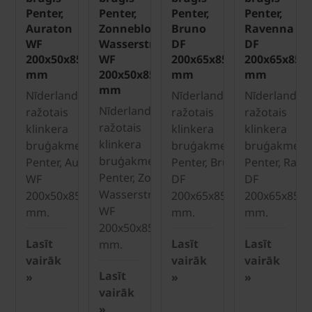
Penter,
Penter,
Penter,
Penter,
Auraton
Zonnebloem
Bruno
Ravenna
WF
Wasserstrich
DF
DF
200x50x85
WF
200x65x85
200x65x85
mm
200x50x85
mm
mm
mm
Nīderlandē
Nīderlandē
Nīderlandē
Nīderlandē
ražotais
ražotais
ražotais
ražotais
klinkera
klinkera
klinkera
klinkera
bruģakmens
bruģakmens
bruģakmens
bruģakmens
Penter, Auraton
Penter, Bruno
Penter, Rave
Penter, Zonnebloem
WF
DF
DF
Wasserstrich
200x50x85
200x65x85
200x65x85
WF
mm.
mm.
mm.
200x50x85
Lasīt
Lasīt
Lasīt
mm.
vairāk
vairāk
vairāk
Lasīt
»
»
»
vairāk
»