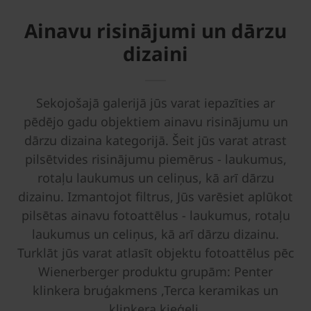
Ainavu risinājumi un dārzu
dizaini
Sekojošajā galerijā jūs varat iepazīties ar
pēdējo gadu objektiem ainavu risinājumu un
dārzu dizaina kategorijā. Šeit jūs varat atrast
pilsētvides risinājumu piemērus - laukumus,
rotaļu laukumus un celiņus, kā arī dārzu
dizainu. Izmantojot filtrus, Jūs varēsiet aplūkot
pilsētas ainavu fotoattēlus - laukumus, rotaļu
laukumus un celiņus, kā arī dārzu dizainu.
Turklāt jūs varat atlasīt objektu fotoattēlus pēc
Wienerberger produktu grupām: Penter
klinkera bruģakmens ,Terca keramikas un
klinkera ķieģeļi.