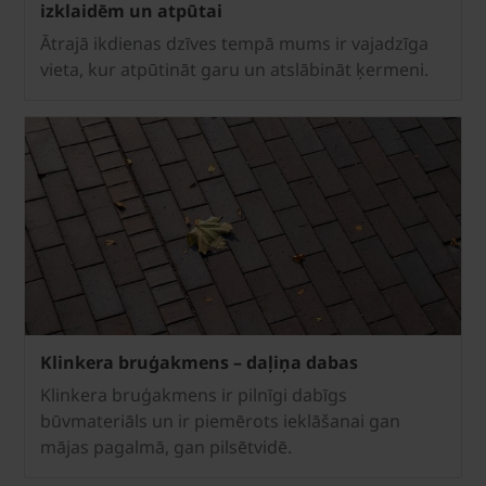
izklaidēm un atpūtai
Ātrajā ikdienas dzīves tempā mums ir vajadzīga
vieta, kur atpūtināt garu un atslābināt ķermeni.
Klinkera bruģakmens – daļiņa dabas
Klinkera bruģakmens ir pilnīgi dabīgs
būvmateriāls un ir piemērots ieklāšanai gan
mājas pagalmā, gan pilsētvidē.