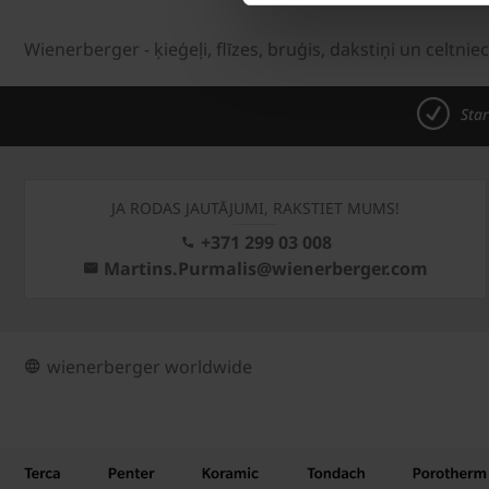
Wienerberger - ķieģeļi, flīzes, bruģis, dakstiņi un celtnie
Star
JA RODAS JAUTĀJUMI, RAKSTIET MUMS!
+371 299 03 008
Martins.Purmalis@wienerberger.com
wienerberger worldwide