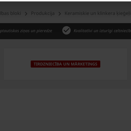
cības bloki
Produkcija
Keramiskie un klinkera ķieģeļ
ptautiskas ziņas un pieredze
Kvalitatīvi un izturīgi celtniecī
TIRDZNIECĪBA UN MĀRKETINGS